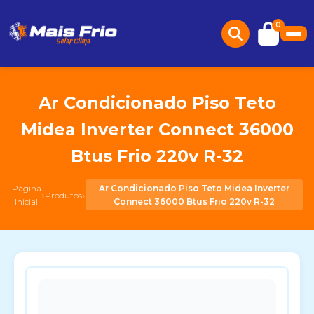
0
Ar Condicionado Piso Teto
Midea Inverter Connect 36000
Btus Frio 220v R-32
Página
Ar Condicionado Piso Teto Midea Inverter
›
›
Produtos
Inicial
Connect 36000 Btus Frio 220v R-32