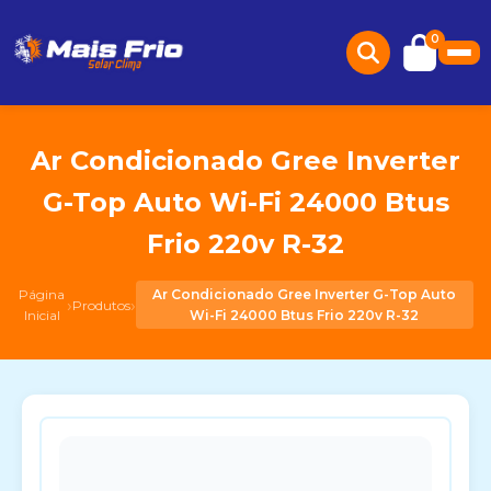
0
Ar Condicionado Gree Inverter
G-Top Auto Wi-Fi 24000 Btus
Frio 220v R-32
Página
Ar Condicionado Gree Inverter G-Top Auto
›
›
Produtos
Inicial
Wi-Fi 24000 Btus Frio 220v R-32