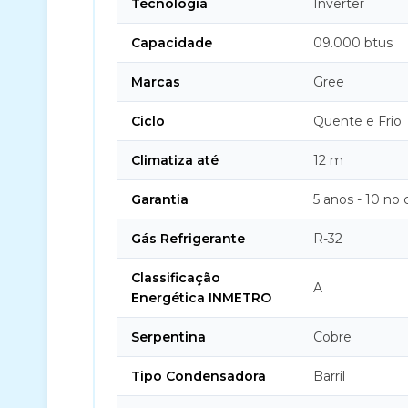
Tecnologia
Inverter
Capacidade
09.000 btus
Marcas
Gree
Ciclo
Quente e Frio
Climatiza até
12 m
Garantia
5 anos - 10 no
Gás Refrigerante
R-32
Classificação
A
Energética INMETRO
Serpentina
Cobre
Tipo Condensadora
Barril