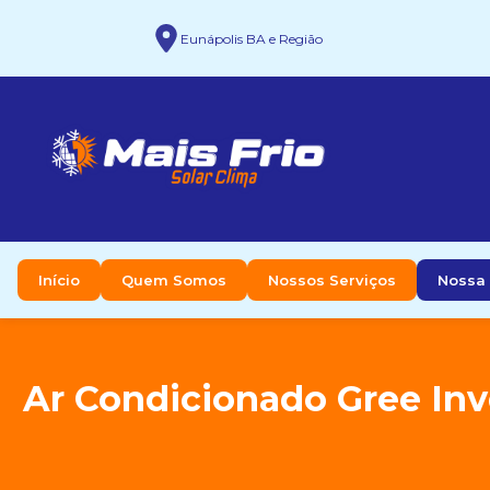
Eunápolis BA e Região
Início
Quem Somos
Nossos Serviços
Nossa 
Ar Condicionado Gree Inv