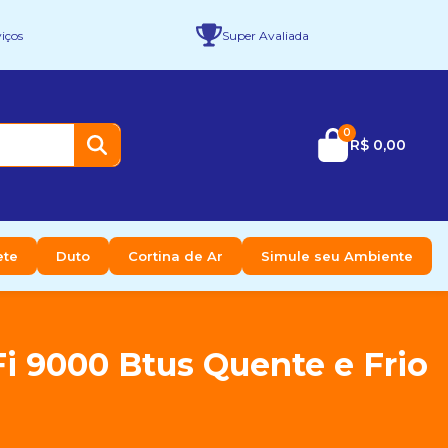
iços
Super Avaliada
0
R$ 0,00
ete
Duto
Cortina de Ar
Simule seu Ambiente
i 9000 Btus Quente e Frio