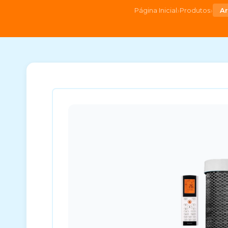
›
›
Página Inicial
Produtos
Ar