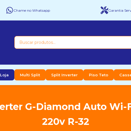
Chame no Whatsapp
Garantia Serv
Loja
Multi Split
Split Inverter
Piso Teto
Cass
erter G-Diamond Auto Wi-F
220v R-32