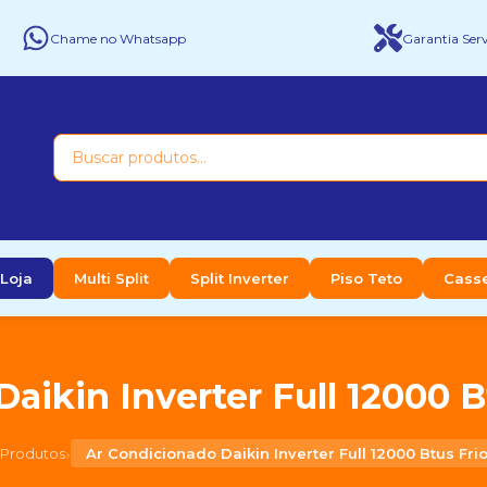
Chame no Whatsapp
Garantia Serv
Loja
Multi Split
Split Inverter
Piso Teto
Cass
aikin Inverter Full 12000 B
›
Produtos
Ar Condicionado Daikin Inverter Full 12000 Btus Fri