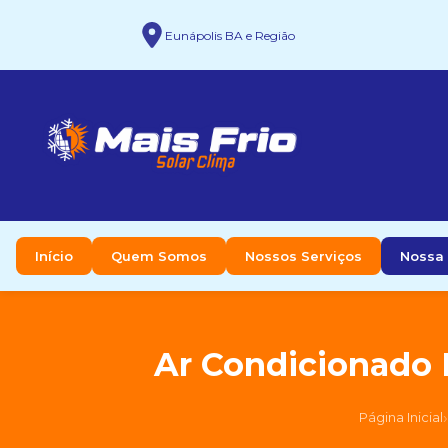
Eunápolis BA e Região
Início
Quem Somos
Nossos Serviços
Nossa 
Ar Condicionado D
›
Página Inicial