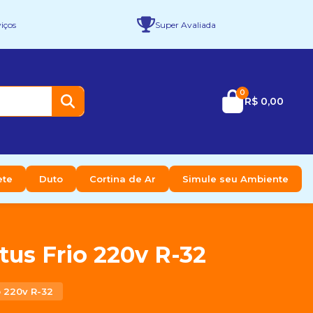
iços
Super Avaliada
0
R$ 0,00
ete
Duto
Cortina de Ar
Simule seu Ambiente
tus Frio 220v R-32
o 220v R-32