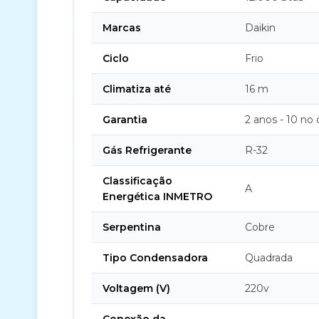
Marcas
Daikin
Ciclo
Frio
Climatiza até
16 m
Garantia
2 anos - 10 no
Gás Refrigerante
R-32
Classificação
A
Energética INMETRO
Serpentina
Cobre
Tipo Condensadora
Quadrada
Voltagem (V)
220v